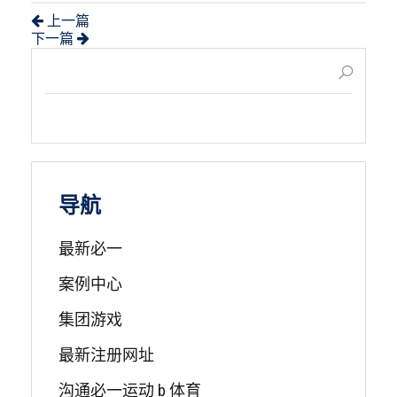
上一篇
下一篇
导航
最新必一
案例中心
集团游戏
最新注册网址
沟通必一运动 b 体育