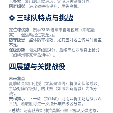
卡多索
：复出后连续进球，定位球关键得分点。
阿奇姆彭
：进攻效率待提升，屡失良机。
⚽️
三球队特点与挑战
定位球优势
：赛季73.3%进球来自定位球（中超最
高），但运动战进攻乏力。
防守隐患
：整体防守松散，尤其应对地面传导时覆盖
不足。
保级形势
：领先降级区4分，后续需在弱旅身上抢分
（如梅州客家青岛海牛）。
四展望与关键战役
未来焦点
：
夏季转会窗口引援（尤其是锋线）将决定保级成败。
主场对阵保级对手的比赛（如深圳新鹏城）为“6分
战”。
赛程提示
：下一轮（第14轮）河南队将主场迎战武汉
三镇，若取胜可进一步拉开与降级区分差。
>
总结
：河南队在新帅拉莫斯带领下初现反弹迹象，